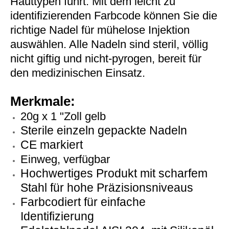
Hauttypen führt. Mit dem leicht zu
identifizierenden Farbcode können Sie die
richtige Nadel für mühelose Injektion
25g Injektionsnadel (0,5 mm x 16 mm) Orange (25g x 5/8 "Zoll)
Einweg-medizinische Injektionsnadeln 16G-30G
auswählen. Alle Nadeln sind steril, völlig
nicht giftig und nicht-pyrogen, bereit für
den medizinischen Einsatz.
Merkmale:
20g x 1 "Zoll gelb
Sterile einzeln gepackte Nadeln
CE markiert
Einweg, verfügbar
Hochwertiges Produkt mit scharfem
Einweg medizinische sterile Injektionsnadeln 16G - 30g Box von 100
26g Injektionsnadel (0,45 mm x 13 mm) braun (26g x 1/2 "Zoll)
Stahl für hohe Präzisionsniveaus
Farbcodiert für einfache
Identifizierung