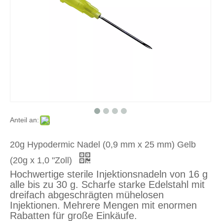
21g Injektionsnadel (0,8 mm x 38 mm) grün (21g x 1, 1/2 "Zoll)
22g Hypodermic Nadel (0,7 mm x 32 mm) (schwarz 22G x 1, 1/4 "Zoll)
Anteil an:
20g Hypodermic Nadel (0,9 mm x 25 mm) Gelb
(20g x 1,0 "Zoll)
Hochwertige sterile Injektionsnadeln von 16 g
23g Hypodermic Nadel (0,6 mm x 25 mm) Blau (23g x 1,0 "Zoll)
23g Hypodermic Nadel (0,65 mm x 30 mm) Blau (23g x 1, 1/4 "Zoll)
alle bis zu 30 g. Scharfe starke Edelstahl mit
dreifach abgeschrägten mühelosen
Injektionen. Mehrere Mengen mit enormen
Rabatten für große Einkäufe.