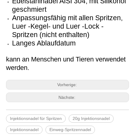
Edelstahlnadel AISI 304, mit Silikonöl
geschmiert
Anpassungsfähig mit allen Spritzen,
Luer -Kegel- und Luer -Lock -
Spritzen (nicht enthalten)
Langes Ablaufdatum
kann an Menschen und Tieren verwendet
29g Injektionsnadel (0,33 mm x 13 mm) rot (29g x 1/2 "Zoll)
werden.
Vorherige:
Nächste:
Injektionsnadel für Spritzen
20g Injektionsnadel
Injektionsnadel
Einweg-Spritzennadel