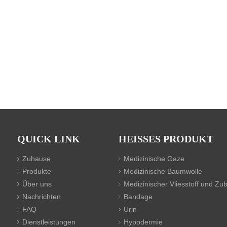
QUICK LINK
HEISSES PRODUKT
Zuhause
Medizinische Gaze
Produkte
Medizinische Baumwolle
Über uns
Medizinischer Vliesstoff und Zu
Nachrichten
Bandage
FAQ
Urin
Dienstleistungen
Hypodermie