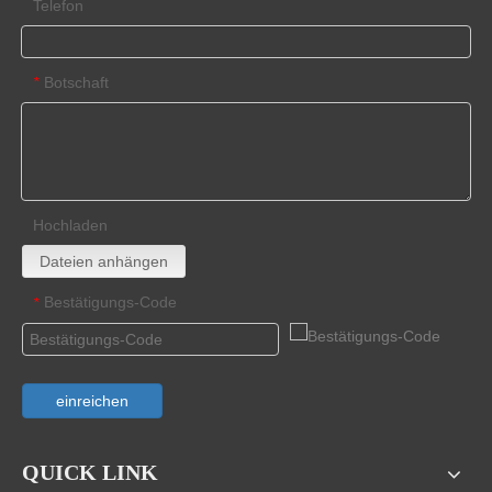
Telefon
Botschaft
*
Hochladen
Dateien anhängen
Bestätigungs-Code
*
einreichen
QUICK LINK