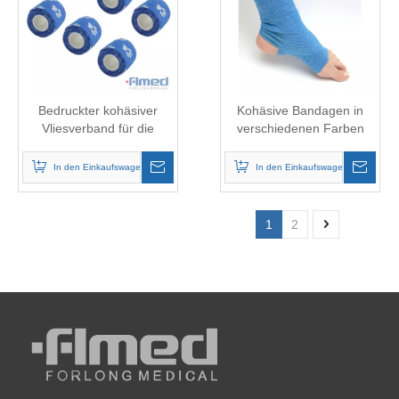
Bedruckter kohäsiver
Kohäsive Bandagen in
Vliesverband für die
verschiedenen Farben
Veterinärmedizin
und Größen
In den Einkaufswagen
In den Einkaufswagen
1
2