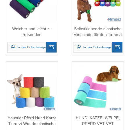
Weicher und leicht zu
Selbstklebende elastische
reißender,
Vliesbinde für den Tierarzt
selbstklebender, kohäsiver
Vliesverband
In den Einkaufswagen
In den Einkaufswagen
Haustier Pferd Hund Katze
HUND, KATZE, WELPE,
Tierarzt Wunde elastische
PFERD VET VET
kohäsive Bandage
WUNDEN KOHÄSIVES