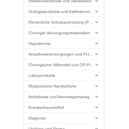
Infektionskontrolle und Sterilisation
Urologieprodukte und Kathetervorräte
Persönliche Schutzausrüstung (PSA)
Chirurgie-Versorgungsmaterialien
Hypodermie
Anästhesieversorgungen und Produkte
Chirurgische Hilfsmittel und OP-Produkte
Laborprodukte
Medizinische Handschuhe
Anästhesie und Atemwegsmanagement
Krankenhausmöbel
Diagnose
Urologie und Stoma