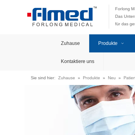
Forlong Me
Das Unter
für das g
Zuhause
Produkte
Kontaktiere uns
Sie sind hier:
Zuhause
»
Produkte
»
Neu
»
Patie