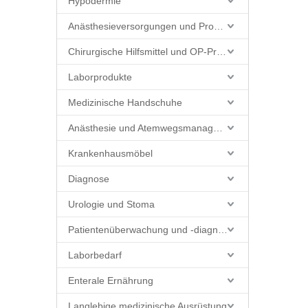
Hypodermie
Anästhesieversorgungen und Produkte
Chirurgische Hilfsmittel und OP-Produkte
Laborprodukte
Medizinische Handschuhe
Anästhesie und Atemwegsmanagement
Krankenhausmöbel
Diagnose
Urologie und Stoma
Patientenüberwachung und -diagnostik
Laborbedarf
Enterale Ernährung
Langlebige medizinische Ausrüstung