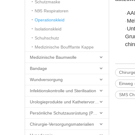
Schutzmaske
N95 Respiratoren
AAM
·
Operationskleid
Meh
·
Unt
Isolationskleid
·
Gru
Schuhschutz
chir
Medizinische Boufffante Kappe
Medizinische Baumwolle
Bandage
Chirurge
Wundversorgung
Einweg 
Infektionskontrolle und Sterilisation
SMS Chi
Urologieprodukte und Kathetervorräte
Persönliche Schutzausrüstung (PSA)
Chirurgie-Versorgungsmaterialien