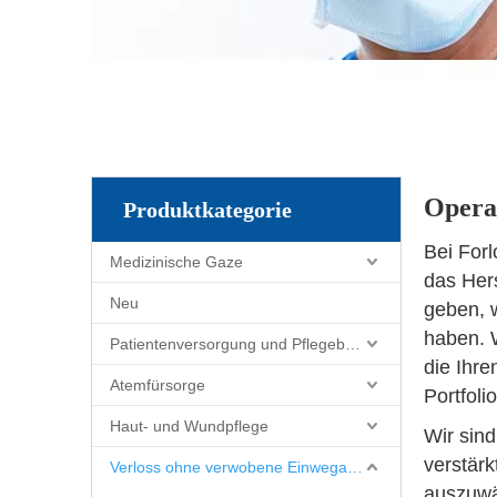
Opera
Produktkategorie
Bei Forl
Medizinische Gaze
das Hers
Neu
geben, w
haben. W
Patientenversorgung und Pflegebedarf
die Ihre
Atemfürsorge
Portfoli
Haut- und Wundpflege
Wir sind
verstärk
Verloss ohne verwobene Einwegartikel
auszuwä