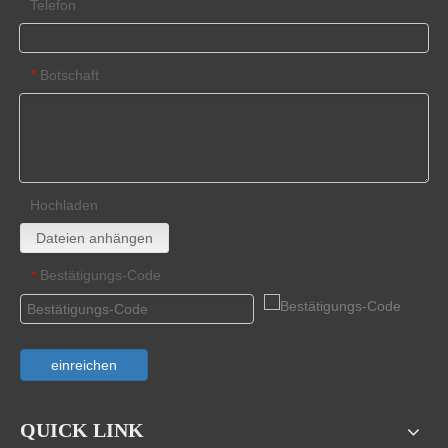
Telefon
Botschaft
*
Hochladen
Dateien anhängen
Bestätigungs-Code
*
einreichen
QUICK LINK