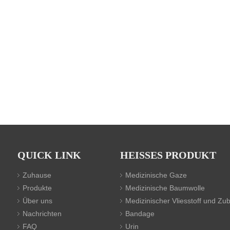
QUICK LINK
HEISSES PRODUKT
Zuhause
Medizinische Gaze
Produkte
Medizinische Baumwolle
Über uns
Medizinischer Vliesstoff und Zu
Nachrichten
Bandage
FAQ
Urin