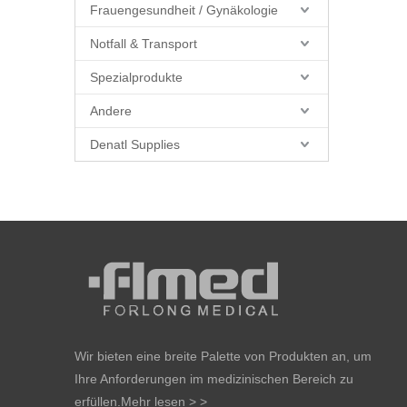
Frauengesundheit / Gynäkologie
Notfall & Transport
Spezialprodukte
Andere
Denatl Supplies
Wir bieten eine breite Palette von Produkten an, um
Ihre Anforderungen im medizinischen Bereich zu
erfüllen.
Mehr lesen > >