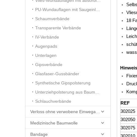
Vlies-Wundauflagen mit absorbierender Unterlage
Selbs
PU-Wundauflagen mit Saugeinlage
Vlies
Schaumverbände
18 Fa
Transparente Verbände
Läng
Leich
IV-Verbände
schü
Augenpads
wasse
Unterlagen
Gipsverbände
Hinwei
Glasfaser-Gussbänder
Fixie
Synthetische Gipspolsterung
Druc
Kompr
Unterziehpolsterung aus Baumwolle
Schlauchverbände
REF
302025
Verloss ohne verwobene Einwegartikel
302050
Medizinische Baumwolle
302075
Bandage
302010