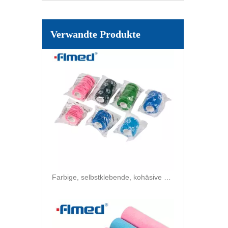
Selbsthaftende kohäsive Bandagen, kohäsive Bandage
Verwandte Produkte
Farbige, selbstklebende, kohäsive Wickelverbände aus Vliesstoff