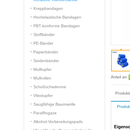
Kreppbandagen
Hochelastische Bandagen
PBT-konforme Bandagen
Stoffbänder
PE-Bänder
Papierbänder
Seidenbänder
Mulltupfer
Anteil an:
Mullrollen
Schoßschwämme
Produkt
Vliestupfer
Saugfähige Baumwolle
Produk
Paraffingaze
Alkohol-Vorbereitungspads
Eigensc