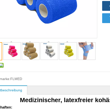
marke:
FLMED
tbeschreibung
Medizinischer, latexfreier koh
haften: