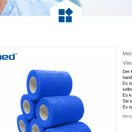
Medi
Vli
Der 
hand
Es i
selb
Es k
Sie 
Es i
Meng