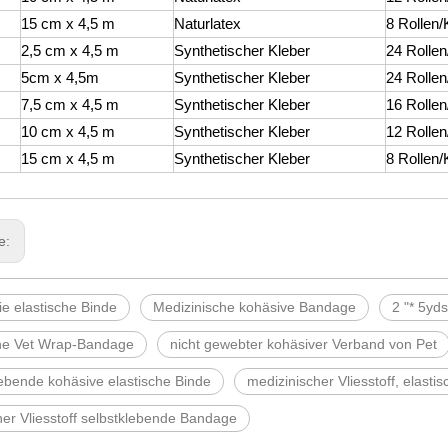
15 cm x 4,5 m
Naturlatex
8 Rollen/
2,5 cm x 4,5 m
Synthetischer Kleber
24 Rollen
5cm x 4,5m
Synthetischer Kleber
24 Rollen
7,5 cm x 4,5 m
Synthetischer Kleber
16 Rollen
10 cm x 4,5 m
Synthetischer Kleber
12 Rollen
15 cm x 4,5 m
Synthetischer Kleber
8 Rollen/
ge:
ie elastische Binde
Medizinische kohäsive Bandage
2 "* 5yd
che Vet Wrap-Bandage
nicht gewebter kohäsiver Verband von Pet
ebende kohäsive elastische Binde
medizinischer Vliesstoff, elasti
her Vliesstoff selbstklebende Bandage