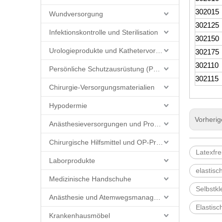
302015
Wundversorgung
302125
Infektionskontrolle und Sterilisation
302150
Urologieprodukte und Kathetervorräte
302175
302110
Persönliche Schutzausrüstung (PSA)
302115
Chirurgie-Versorgungsmaterialien
Hypodermie
Vorheri
Anästhesieversorgungen und Produkte
Chirurgische Hilfsmittel und OP-Produkte
Latexfre
Laborprodukte
elastis
Medizinische Handschuhe
Selbstkl
Anästhesie und Atemwegsmanagement
Elastisc
Krankenhausmöbel