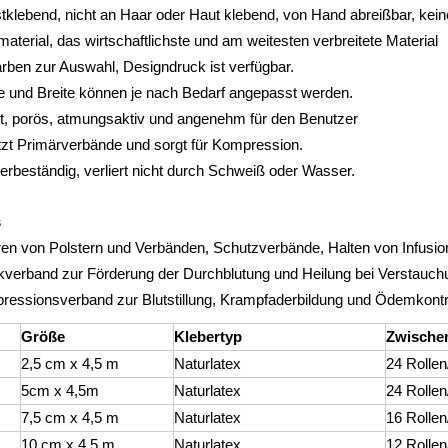
tklebend, nicht an Haar oder Haut klebend, von Hand abreißbar, kei
material, das wirtschaftlichste und am weitesten verbreitete Material
rben zur Auswahl, Designdruck ist verfügbar.
e und Breite können je nach Bedarf angepasst werden.
t, porös, atmungsaktiv und angenehm für den Benutzer
tzt Primärverbände und sorgt für Kompression.
rbeständig, verliert nicht durch Schweiß oder Wasser.
s
ren von Polstern und Verbänden, Schutzverbände, Halten von Infusi
kverband zur Förderung der Durchblutung und Heilung bei Verstauc
essionsverband zur Blutstillung, Krampfaderbildung und Ödemkontr
Größe
Klebertyp
Zwische
2,5 cm x 4,5 m
Naturlatex
24 Rollen
5cm x 4,5m
Naturlatex
24 Rollen
7,5 cm x 4,5 m
Naturlatex
16 Rollen
10 cm x 4,5 m
Naturlatex
12 Rollen