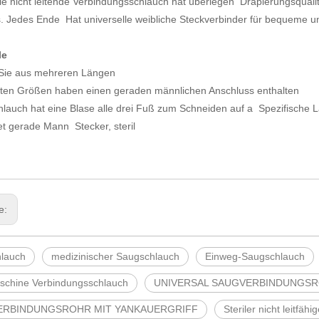
ile nicht leitende Verbindungsschlauch hat überlegen Drapierungsquali
 Jedes Ende Hat universelle weibliche Steckverbinder für bequeme u
le
Sie aus mehreren Längen
sten Größen haben einen geraden männlichen Anschluss enthalten
hlauch hat eine Blase alle drei Fuß zum Schneiden auf a Spezifisch
et gerade Mann Stecker, steril
ge:
lauch
medizinischer Saugschlauch
Einweg-Saugschlauch
chine Verbindungsschlauch
UNIVERSAL SAUGVERBINDUNGS
ERBINDUNGSROHR MIT YANKAUERGRIFF
Steriler nicht leitfä