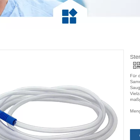
Ste
Für 
Samm
Saug
Viel
maßg
Meng