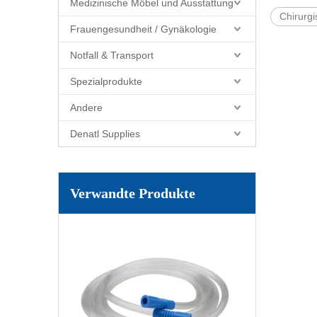
Medizinische Möbel und Ausstattung
Chirurg
Frauengesundheit / Gynäkologie
Notfall & Transport
Spezialprodukte
Andere
Denatl Supplies
Steriles Saug -Verbindungsrohr
Verwandte Produkte