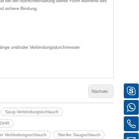
tät bei der Aufrechterhaltung seiner Form während des
nd sichere Bindung.
e Länge und/oder Verbindungsdurchmesser
Nächste:
Saug-Verbindungsschlauch
ROHR
higer Verbindungsschlauch
Steriler Saugschlauch