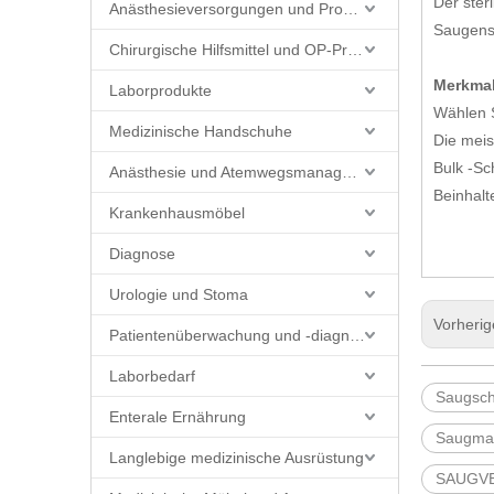
Der ster
Anästhesieversorgungen und Produkte
Saugens.
Chirurgische Hilfsmittel und OP-Produkte
Merkma
Laborprodukte
Wählen 
Medizinische Handschuhe
Die mei
Bulk -Sc
Anästhesie und Atemwegsmanagement
Beinhalt
Krankenhausmöbel
Diagnose
Urologie und Stoma
Vorheri
Patientenüberwachung und -diagnostik
Laborbedarf
Saugsch
Enterale Ernährung
Saugmas
Langlebige medizinische Ausrüstung
SAUGV