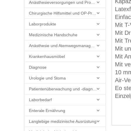
Kapaz
Anästhesieversorgungen und Produkte
Latexf
Chirurgische Hilfsmittel und OP-Produkte
Einfac
Laborprodukte
Mit T-
Mit Dr
Medizinische Handschuhe
Mit T
Anästhesie und Atemwegsmanagement
Mit un
Mit An
Krankenhausmöbel
Mit ve
Diagnose
10 mm
Urologie und Stoma
Air-V
Eo ste
Patientenüberwachung und -diagnostik
Einze
Laborbedarf
Enterale Ernährung
Langlebige medizinische Ausrüstung