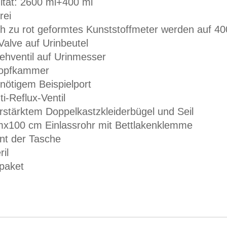
ität: 2600 ml+400 ml
rei
h zu rot geformtes Kunststoffmeter werden auf 400
Valve auf Urinbeutel
ehventil auf Urinmesser
ropfkammer
nötigem Beispielport
ti-Reflux-Ventil
rstärktem Doppelkastzkleiderbügel und Seil
x100 cm Einlassrohr mit Bettlakenklemme
ent der Tasche
ril
lpaket