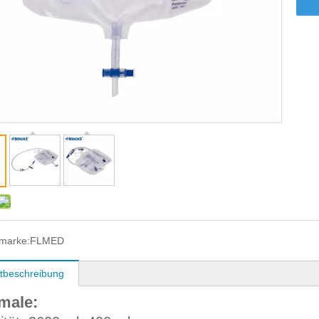
marke:
FLMED
tbeschreibung
male: