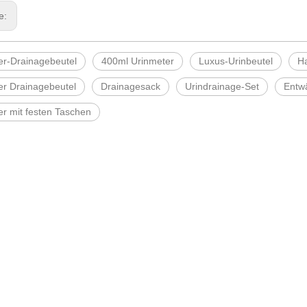
ge:
er-Drainagebeutel
400ml Urinmeter
Luxus-Urinbeutel
Ha
er Drainagebeutel
Drainagesack
Urindrainage-Set
Entw
er mit festen Taschen