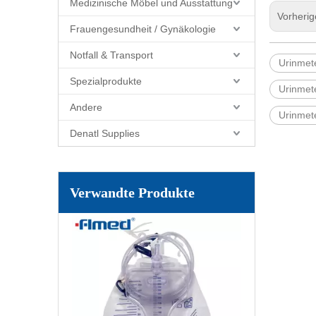
Medizinische Möbel und Ausstattung
Vorheri
Frauengesundheit / Gynäkologie
Notfall & Transport
Urinmet
Spezialprodukte
Urinmet
Andere
Urinmet
Denatl Supplies
Verwandte Produkte