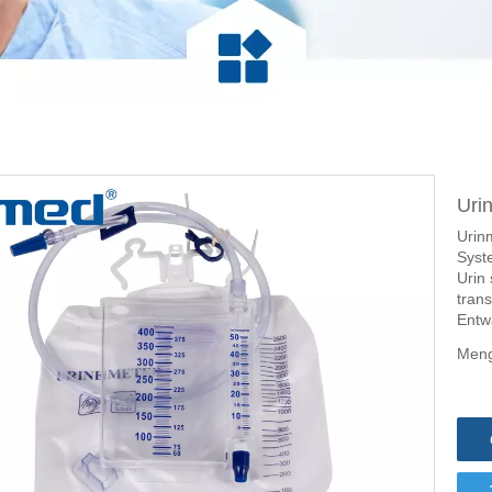
Uri
Urin
Syst
Urin 
tran
Entw
Meng